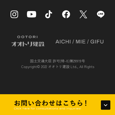
（1）当社が利用目的の達成に必要な範囲内において個人
情報の取扱いの全部または一部を委託する場合
（2）合併その他の事由による事業の承継に伴って個人情
報が提供される場合
（3）個人情報を特定の者との間で共同して利用する場合
であって，その旨並びに共同して利用される個人情報の項
目，共同して利用する者の範囲，利用する者の利用目的およ
び当該個人情報の管理について責任を有する者の氏名または
名称について，あらかじめ本人に通知し，または本人が容易
に知り得る状態に置いているとき
国土交通大臣 許可(特-8)第29919号
第５条（個人情報の開示）
Copyright© 2022 オオトリ建設 Ltd., All Rights
当社は，本人から個人情報の開示を求められたときは，本人
に対し，遅滞なくこれを開示します。ただし，開示すること
により次のいずれかに該当する場合は，その全部または一部
を開示しないこともあり，開示しない決定をした場合には，
その旨を遅滞なく通知します。なお，個人情報の開示に際し
ては，１件あたり１，０００円の手数料を申し受けます。
（1）本人または第三者の生命，身体，財産その他の権利利