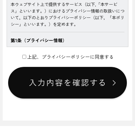
本ウェブサイト上で提供するサービス（以下,「本サービ
ス」といいます。）におけるプライバシー情報の取扱いにつ
いて，以下のとおりプライバシーポリシー（以下，「本ポリ
シー」といいます。）を定めます。
第1条（プライバシー情報）
プライバシー情報のうち「個人情報」とは，個人情報保護法
上記、プライバシーポリシーに同意する
にいう「個人情報」を指すものとし，生存する個人に関する
情報であって，当該情報に含まれる氏名，生年月日，住所，
電話番号，連絡先その他の記述等により特定の個人を識別で
きる情報を指します。
プライバシー情報のうち「履歴情報および特性情報」とは，
上記に定める「個人情報」以外のものをいい，ご利用いただ
いたサービスやご購入いただいた商品，ご覧になったページ
や広告の履歴，ユーザーが検索された検索キーワード，ご利
用日時，ご利用の方法，ご利用環境，郵便番号や性別，職
業，年齢，ユーザーのIPアドレス，クッキー情報，位置情
報，端末の個体識別情報などを指します。