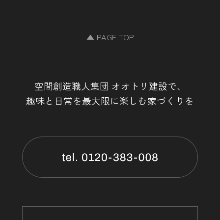
第２条（プライバシー情報の収集方法）
▲ PAGE TOP
当社は，ユーザーが利用登録をする際に氏名，生年月日，住
所，電話番号，メールアドレス，銀行口座番号，クレジット
カード番号，運転免許証番号などの個人情報をお尋ねするこ
とがあります。また，ユーザーと提携先などとの間でなされ
たユーザーの個人情報を含む取引記録や，決済に関する情報
空間創造職人集団 オオトリ建設で、
を当社の提携先（情報提供元，広告主，広告配信先などを含
趣味と日常を最大限に楽しむ家づくりを
みます。以下，｢提携先｣といいます。）などから収集するこ
とがあります。
当社は，ユーザーについて，利用したサービスやソフトウエ
ア，購入した商品，閲覧したページや広告の履歴，検索した
検索キーワード，利用日時，利用方法，利用環境（携帯端末
を通じてご利用の場合の当該端末の通信状態，利用に際して
の各種設定情報なども含みます），IPアドレス，クッキー情
報，位置情報，端末の個体識別情報などの履歴情報および特
性情報を，ユーザーが当社や提携先のサービスを利用しまた
はページを閲覧する際に収集します。