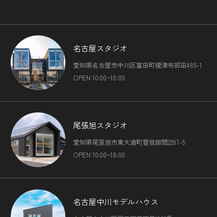
（5）ユーザーが簡便にデータを入力できるようにするため
に，当社に登録されている情報を入力画面に表示させたり，
ユーザーのご指示に基づいて他のサービスなど（提携先が提
供するものも含みます）に転送したりする目的
（6）代金の支払を遅滞したり第三者に損害を発生させたり
名古屋スタジオ
するなど，本サービスの利用規約に違反したユーザーや，不
愛知県名古屋市中川区富田町榎津布部田485-1
正・不当な目的でサービスを利用しようとするユーザーの利
用をお断りするために，利用態様，氏名や住所など個人を特
OPEN 10:00~18:00
定するための情報を利用する目的
（7）ユーザーからのお問い合わせに対応するために，お問
い合わせ内容や代金の請求に関する情報など当社がユーザー
に対してサービスを提供するにあたって必要となる情報や，
尾張旭スタジオ
ユーザーのサービス利用状況，連絡先情報などを利用する目
的
愛知県尾張旭市東大道町曽我廻間2287-5
（8）上記の利用目的に付随する目的
OPEN 10:00~18:00
第４条（個人情報の第三者提供）
当社は，次に掲げる場合を除いて，あらかじめユーザーの同
名古屋中川モデルハウス
意を得ることなく，第三者に個人情報を提供することはあり