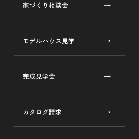
第３条（個人情報を収集・利用する目的）
家づくり相談会
当社が個人情報を収集・利用する目的は，以下のとおりで
す。
（1）ユーザーに自分の登録情報の閲覧や修正，利用状況の
閲覧を行っていただくために，氏名，住所，連絡先，支払方
モデルハウス見学
法などの登録情報，利用されたサービスや購入された商品，
およびそれらの代金などに関する情報を表示する目的
（2）ユーザーにお知らせや連絡をするためにメールアドレ
スを利用する場合やユーザーに商品を送付したり必要に応じ
て連絡したりするため，氏名や住所などの連絡先情報を利用
完成見学会
する目的
（3）ユーザーの本人確認を行うために，氏名，生年月日，
住所，電話番号，銀行口座番号，クレジットカード番号，運
転免許証番号，配達証明付き郵便の到達結果などの情報を利
用する目的
カタログ請求
（4）ユーザーに代金を請求するために，購入された商品名
や数量，利用されたサービスの種類や期間，回数，請求金
額，氏名，住所，銀行口座番号やクレジットカード番号など
の支払に関する情報などを利用する目的