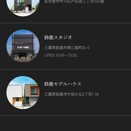
名古屋市中川区戸田西三丁目1902番
ません。ただし，個人情報保護法その他の法令で認められる
場合を除きます。
（1）法令に基づく場合
（2）人の生命，身体または財産の保護のために必要がある
場合であって，本人の同意を得ることが困難であるとき
（3）公衆衛生の向上または児童の健全な育成の推進のため
鈴鹿スタジオ
に特に必要がある場合であって，本人の同意を得ることが困
三重県鈴鹿市南江島町24-5
難であるとき
（4）国の機関もしくは地方公共団体またはその委託を受け
OPEN 10:00～18:00
た者が法令の定める事務を遂行することに対して協力する必
要がある場合であって，本人の同意を得ることにより当該事
務の遂行に支障を及ぼすおそれがあるとき
（5）予め次の事項を告知あるいは公表をしている場合
鈴鹿モデルハウス
利用目的に第三者への提供を含むこと
第三者に提供されるデータの項目
三重県鈴鹿市中旭が丘4丁目1-50
第三者への提供の手段または方法
本人の求めに応じて個人情報の第三者への提供を停止するこ
と
前項の定めにかかわらず，次に掲げる場合は第三者には該当
しないものとします。