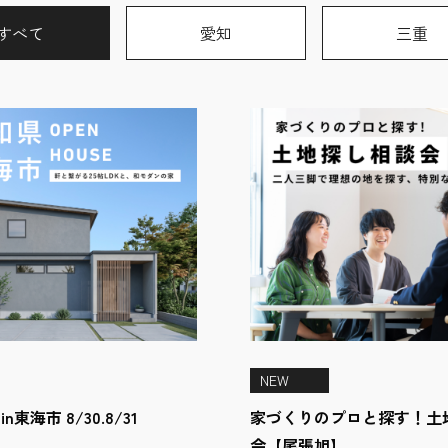
すべて
愛知
三重
NEW
n東海市 8/30.8/31
家づくりのプロと探す！土
会【尾張旭】