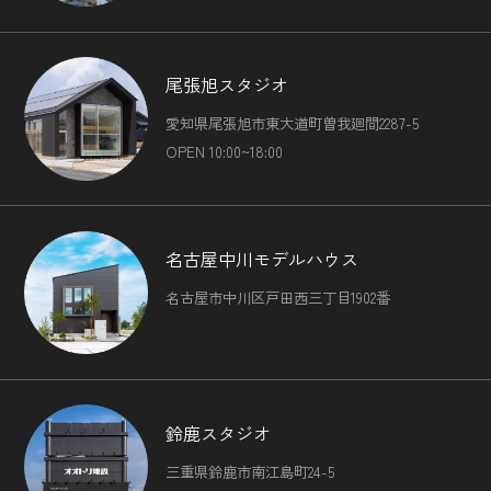
定するための情報を利用する目的
（7）ユーザーからのお問い合わせに対応するために，お問
い合わせ内容や代金の請求に関する情報など当社がユーザー
に対してサービスを提供するにあたって必要となる情報や，
尾張旭スタジオ
ユーザーのサービス利用状況，連絡先情報などを利用する目
的
愛知県尾張旭市東大道町曽我廻間2287-5
（8）上記の利用目的に付随する目的
OPEN 10:00~18:00
第４条（個人情報の第三者提供）
当社は，次に掲げる場合を除いて，あらかじめユーザーの同
名古屋中川モデルハウス
意を得ることなく，第三者に個人情報を提供することはあり
名古屋市中川区戸田西三丁目1902番
ません。ただし，個人情報保護法その他の法令で認められる
場合を除きます。
（1）法令に基づく場合
（2）人の生命，身体または財産の保護のために必要がある
場合であって，本人の同意を得ることが困難であるとき
（3）公衆衛生の向上または児童の健全な育成の推進のため
鈴鹿スタジオ
に特に必要がある場合であって，本人の同意を得ることが困
三重県鈴鹿市南江島町24-5
難であるとき