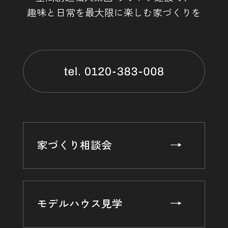
を当社の提携先（情報提供元，広告主，広告配信先などを含
趣味と日常を最大限に楽しむ家づくりを
みます。以下，｢提携先｣といいます。）などから収集するこ
とがあります。
当社は，ユーザーについて，利用したサービスやソフトウエ
ア，購入した商品，閲覧したページや広告の履歴，検索した
検索キーワード，利用日時，利用方法，利用環境（携帯端末
を通じてご利用の場合の当該端末の通信状態，利用に際して
の各種設定情報なども含みます），IPアドレス，クッキー情
報，位置情報，端末の個体識別情報などの履歴情報および特
性情報を，ユーザーが当社や提携先のサービスを利用しまた
はページを閲覧する際に収集します。
第３条（個人情報を収集・利用する目的）
家づくり相談会
当社が個人情報を収集・利用する目的は，以下のとおりで
す。
（1）ユーザーに自分の登録情報の閲覧や修正，利用状況の
閲覧を行っていただくために，氏名，住所，連絡先，支払方
モデルハウス見学
法などの登録情報，利用されたサービスや購入された商品，
およびそれらの代金などに関する情報を表示する目的