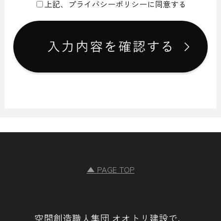
上記、プライバシーポリシーに同意する
にいう「個人情報」を指すものとし，生存する個人に関する
情報であって，当該情報に含まれる氏名，生年月日，住所，
電話番号，連絡先その他の記述等により特定の個人を識別で
きる情報を指します。
プライバシー情報のうち「履歴情報および特性情報」とは，
上記に定める「個人情報」以外のものをいい，ご利用いただ
いたサービスやご購入いただいた商品，ご覧になったページ
や広告の履歴，ユーザーが検索された検索キーワード，ご利
用日時，ご利用の方法，ご利用環境，郵便番号や性別，職
業，年齢，ユーザーのIPアドレス，クッキー情報，位置情
報，端末の個体識別情報などを指します。
第２条（プライバシー情報の収集方法）
▲ PAGE TOP
当社は，ユーザーが利用登録をする際に氏名，生年月日，住
所，電話番号，メールアドレス，銀行口座番号，クレジット
カード番号，運転免許証番号などの個人情報をお尋ねするこ
とがあります。また，ユーザーと提携先などとの間でなされ
たユーザーの個人情報を含む取引記録や，決済に関する情報
空間創造職人集団 オオトリ建設で、