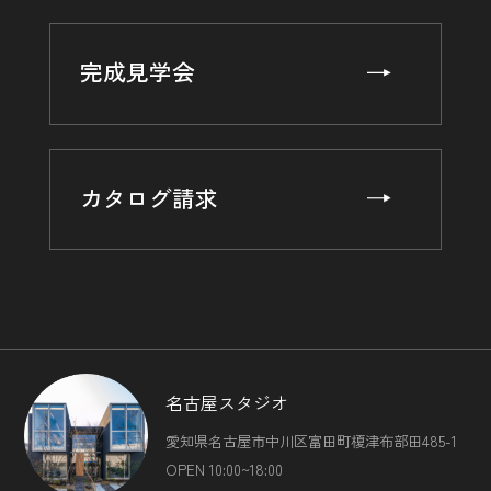
（2）ユーザーにお知らせや連絡をするためにメールアドレ
スを利用する場合やユーザーに商品を送付したり必要に応じ
て連絡したりするため，氏名や住所などの連絡先情報を利用
完成見学会
する目的
（3）ユーザーの本人確認を行うために，氏名，生年月日，
住所，電話番号，銀行口座番号，クレジットカード番号，運
転免許証番号，配達証明付き郵便の到達結果などの情報を利
用する目的
カタログ請求
（4）ユーザーに代金を請求するために，購入された商品名
や数量，利用されたサービスの種類や期間，回数，請求金
額，氏名，住所，銀行口座番号やクレジットカード番号など
の支払に関する情報などを利用する目的
（5）ユーザーが簡便にデータを入力できるようにするため
に，当社に登録されている情報を入力画面に表示させたり，
ユーザーのご指示に基づいて他のサービスなど（提携先が提
供するものも含みます）に転送したりする目的
（6）代金の支払を遅滞したり第三者に損害を発生させたり
名古屋スタジオ
するなど，本サービスの利用規約に違反したユーザーや，不
愛知県名古屋市中川区富田町榎津布部田485-1
正・不当な目的でサービスを利用しようとするユーザーの利
用をお断りするために，利用態様，氏名や住所など個人を特
OPEN 10:00~18:00