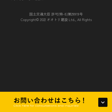
に知り得る状態に置いているとき
国土交通大臣 許可(特-8)第29919号
第５条（個人情報の開示）
Copyright© 2022 オオトリ建設 Ltd., All Rights
当社は，本人から個人情報の開示を求められたときは，本人
に対し，遅滞なくこれを開示します。ただし，開示すること
により次のいずれかに該当する場合は，その全部または一部
を開示しないこともあり，開示しない決定をした場合には，
その旨を遅滞なく通知します。なお，個人情報の開示に際し
ては，１件あたり１，０００円の手数料を申し受けます。
（1）本人または第三者の生命，身体，財産その他の権利利
益を害するおそれがある場合
（2）当社の業務の適正な実施に著しい支障を及ぼすおそれ
がある場合
（3）その他法令に違反することとなる場合
前項の定めにかかわらず，履歴情報および特性情報などの個
人情報以外の情報については，原則として開示いたしませ
ん。