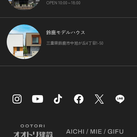
（4）国の機関もしくは地方公共団体またはその委託を受け
OPEN 10:00～18:00
た者が法令の定める事務を遂行することに対して協力する必
要がある場合であって，本人の同意を得ることにより当該事
務の遂行に支障を及ぼすおそれがあるとき
（5）予め次の事項を告知あるいは公表をしている場合
鈴鹿モデルハウス
利用目的に第三者への提供を含むこと
第三者に提供されるデータの項目
三重県鈴鹿市中旭が丘4丁目1-50
第三者への提供の手段または方法
本人の求めに応じて個人情報の第三者への提供を停止するこ
と
前項の定めにかかわらず，次に掲げる場合は第三者には該当
しないものとします。
（1）当社が利用目的の達成に必要な範囲内において個人
情報の取扱いの全部または一部を委託する場合
（2）合併その他の事由による事業の承継に伴って個人情
報が提供される場合
（3）個人情報を特定の者との間で共同して利用する場合
であって，その旨並びに共同して利用される個人情報の項
目，共同して利用する者の範囲，利用する者の利用目的およ
び当該個人情報の管理について責任を有する者の氏名または
名称について，あらかじめ本人に通知し，または本人が容易