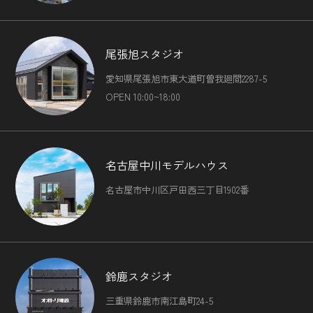
定するための情報を利用する目的
（7）ユーザーからのお問い合わせに対応するために，お問
い合わせ内容や代金の請求に関する情報など当社がユーザー
に対してサービスを提供するにあたって必要となる情報や，
尾張旭スタジオ
ユーザーのサービス利用状況，連絡先情報などを利用する目
的
愛知県尾張旭市東大道町曽我廻間2287-5
（8）上記の利用目的に付随する目的
OPEN 10:00~18:00
第４条（個人情報の第三者提供）
当社は，次に掲げる場合を除いて，あらかじめユーザーの同
名古屋中川モデルハウス
意を得ることなく，第三者に個人情報を提供することはあり
名古屋市中川区戸田西三丁目1902番
ません。ただし，個人情報保護法その他の法令で認められる
場合を除きます。
（1）法令に基づく場合
（2）人の生命，身体または財産の保護のために必要がある
場合であって，本人の同意を得ることが困難であるとき
（3）公衆衛生の向上または児童の健全な育成の推進のため
鈴鹿スタジオ
に特に必要がある場合であって，本人の同意を得ることが困
三重県鈴鹿市南江島町24-5
難であるとき