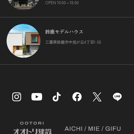
（4）国の機関もしくは地方公共団体またはその委託を受け
OPEN 10:00～18:00
た者が法令の定める事務を遂行することに対して協力する必
要がある場合であって，本人の同意を得ることにより当該事
務の遂行に支障を及ぼすおそれがあるとき
（5）予め次の事項を告知あるいは公表をしている場合
鈴鹿モデルハウス
利用目的に第三者への提供を含むこと
第三者に提供されるデータの項目
三重県鈴鹿市中旭が丘4丁目1-50
第三者への提供の手段または方法
本人の求めに応じて個人情報の第三者への提供を停止するこ
と
前項の定めにかかわらず，次に掲げる場合は第三者には該当
しないものとします。
（1）当社が利用目的の達成に必要な範囲内において個人
情報の取扱いの全部または一部を委託する場合
（2）合併その他の事由による事業の承継に伴って個人情
報が提供される場合
（3）個人情報を特定の者との間で共同して利用する場合
であって，その旨並びに共同して利用される個人情報の項
目，共同して利用する者の範囲，利用する者の利用目的およ
び当該個人情報の管理について責任を有する者の氏名または
名称について，あらかじめ本人に通知し，または本人が容易