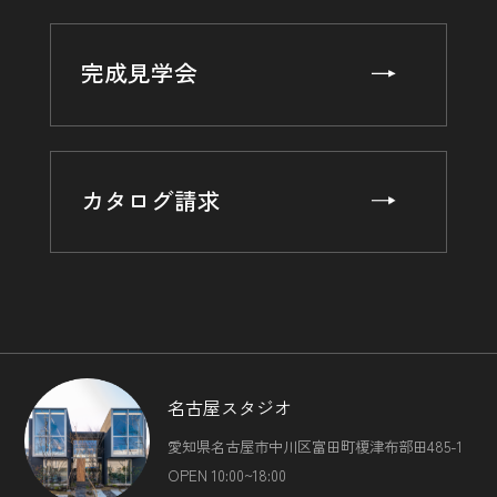
（2）ユーザーにお知らせや連絡をするためにメールアドレ
スを利用する場合やユーザーに商品を送付したり必要に応じ
て連絡したりするため，氏名や住所などの連絡先情報を利用
完成見学会
する目的
（3）ユーザーの本人確認を行うために，氏名，生年月日，
住所，電話番号，銀行口座番号，クレジットカード番号，運
転免許証番号，配達証明付き郵便の到達結果などの情報を利
用する目的
カタログ請求
（4）ユーザーに代金を請求するために，購入された商品名
や数量，利用されたサービスの種類や期間，回数，請求金
額，氏名，住所，銀行口座番号やクレジットカード番号など
の支払に関する情報などを利用する目的
（5）ユーザーが簡便にデータを入力できるようにするため
に，当社に登録されている情報を入力画面に表示させたり，
ユーザーのご指示に基づいて他のサービスなど（提携先が提
供するものも含みます）に転送したりする目的
（6）代金の支払を遅滞したり第三者に損害を発生させたり
名古屋スタジオ
するなど，本サービスの利用規約に違反したユーザーや，不
愛知県名古屋市中川区富田町榎津布部田485-1
正・不当な目的でサービスを利用しようとするユーザーの利
用をお断りするために，利用態様，氏名や住所など個人を特
OPEN 10:00~18:00