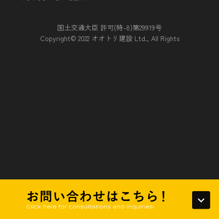
に知り得る状態に置いているとき
国土交通大臣 許可(特-8)第29919号
第５条（個人情報の開示）
Copyright© 2022 オオトリ建設 Ltd., All Rights
当社は，本人から個人情報の開示を求められたときは，本人
に対し，遅滞なくこれを開示します。ただし，開示すること
により次のいずれかに該当する場合は，その全部または一部
を開示しないこともあり，開示しない決定をした場合には，
その旨を遅滞なく通知します。なお，個人情報の開示に際し
ては，１件あたり１，０００円の手数料を申し受けます。
（1）本人または第三者の生命，身体，財産その他の権利利
益を害するおそれがある場合
（2）当社の業務の適正な実施に著しい支障を及ぼすおそれ
がある場合
（3）その他法令に違反することとなる場合
前項の定めにかかわらず，履歴情報および特性情報などの個
人情報以外の情報については，原則として開示いたしませ
ん。