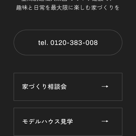
を当社の提携先（情報提供元，広告主，広告配信先などを含
趣味と日常を最大限に楽しむ家づくりを
みます。以下，｢提携先｣といいます。）などから収集するこ
とがあります。
当社は，ユーザーについて，利用したサービスやソフトウエ
ア，購入した商品，閲覧したページや広告の履歴，検索した
検索キーワード，利用日時，利用方法，利用環境（携帯端末
を通じてご利用の場合の当該端末の通信状態，利用に際して
の各種設定情報なども含みます），IPアドレス，クッキー情
報，位置情報，端末の個体識別情報などの履歴情報および特
性情報を，ユーザーが当社や提携先のサービスを利用しまた
はページを閲覧する際に収集します。
第３条（個人情報を収集・利用する目的）
家づくり相談会
当社が個人情報を収集・利用する目的は，以下のとおりで
す。
（1）ユーザーに自分の登録情報の閲覧や修正，利用状況の
閲覧を行っていただくために，氏名，住所，連絡先，支払方
モデルハウス見学
法などの登録情報，利用されたサービスや購入された商品，
およびそれらの代金などに関する情報を表示する目的