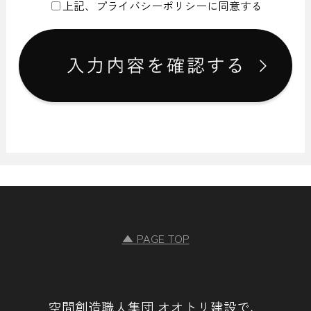
上記、プライバシーポリシーに同意する
にいう「個人情報」を指すものとし，生存する個人に関する
情報であって，当該情報に含まれる氏名，生年月日，住所，
電話番号，連絡先その他の記述等により特定の個人を識別で
きる情報を指します。
プライバシー情報のうち「履歴情報および特性情報」とは，
上記に定める「個人情報」以外のものをいい，ご利用いただ
いたサービスやご購入いただいた商品，ご覧になったページ
や広告の履歴，ユーザーが検索された検索キーワード，ご利
用日時，ご利用の方法，ご利用環境，郵便番号や性別，職
業，年齢，ユーザーのIPアドレス，クッキー情報，位置情
報，端末の個体識別情報などを指します。
第２条（プライバシー情報の収集方法）
▲ PAGE TOP
当社は，ユーザーが利用登録をする際に氏名，生年月日，住
所，電話番号，メールアドレス，銀行口座番号，クレジット
カード番号，運転免許証番号などの個人情報をお尋ねするこ
とがあります。また，ユーザーと提携先などとの間でなされ
たユーザーの個人情報を含む取引記録や，決済に関する情報
空間創造職人集団 オオトリ建設で、