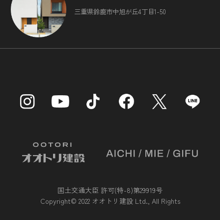
第三者に提供されるデータの項目
三重県鈴鹿市中旭が丘4丁目1-50
第三者への提供の手段または方法
本人の求めに応じて個人情報の第三者への提供を停止するこ
と
前項の定めにかかわらず，次に掲げる場合は第三者には該当
しないものとします。
（1）当社が利用目的の達成に必要な範囲内において個人
情報の取扱いの全部または一部を委託する場合
（2）合併その他の事由による事業の承継に伴って個人情
報が提供される場合
（3）個人情報を特定の者との間で共同して利用する場合
であって，その旨並びに共同して利用される個人情報の項
目，共同して利用する者の範囲，利用する者の利用目的およ
び当該個人情報の管理について責任を有する者の氏名または
名称について，あらかじめ本人に通知し，または本人が容易
に知り得る状態に置いているとき
国土交通大臣 許可(特-8)第29919号
第５条（個人情報の開示）
Copyright© 2022 オオトリ建設 Ltd., All Rights