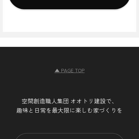
上記に定める「個人情報」以外のものをいい，ご利用いただ
いたサービスやご購入いただいた商品，ご覧になったページ
や広告の履歴，ユーザーが検索された検索キーワード，ご利
用日時，ご利用の方法，ご利用環境，郵便番号や性別，職
業，年齢，ユーザーのIPアドレス，クッキー情報，位置情
報，端末の個体識別情報などを指します。
第２条（プライバシー情報の収集方法）
▲ PAGE TOP
当社は，ユーザーが利用登録をする際に氏名，生年月日，住
所，電話番号，メールアドレス，銀行口座番号，クレジット
カード番号，運転免許証番号などの個人情報をお尋ねするこ
とがあります。また，ユーザーと提携先などとの間でなされ
たユーザーの個人情報を含む取引記録や，決済に関する情報
空間創造職人集団 オオトリ建設で、
を当社の提携先（情報提供元，広告主，広告配信先などを含
趣味と日常を最大限に楽しむ家づくりを
みます。以下，｢提携先｣といいます。）などから収集するこ
とがあります。
当社は，ユーザーについて，利用したサービスやソフトウエ
ア，購入した商品，閲覧したページや広告の履歴，検索した
検索キーワード，利用日時，利用方法，利用環境（携帯端末