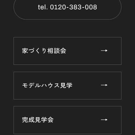
を通じてご利用の場合の当該端末の通信状態，利用に際して
の各種設定情報なども含みます），IPアドレス，クッキー情
報，位置情報，端末の個体識別情報などの履歴情報および特
性情報を，ユーザーが当社や提携先のサービスを利用しまた
はページを閲覧する際に収集します。
第３条（個人情報を収集・利用する目的）
家づくり相談会
当社が個人情報を収集・利用する目的は，以下のとおりで
す。
（1）ユーザーに自分の登録情報の閲覧や修正，利用状況の
閲覧を行っていただくために，氏名，住所，連絡先，支払方
モデルハウス見学
法などの登録情報，利用されたサービスや購入された商品，
およびそれらの代金などに関する情報を表示する目的
（2）ユーザーにお知らせや連絡をするためにメールアドレ
スを利用する場合やユーザーに商品を送付したり必要に応じ
て連絡したりするため，氏名や住所などの連絡先情報を利用
完成見学会
する目的
（3）ユーザーの本人確認を行うために，氏名，生年月日，