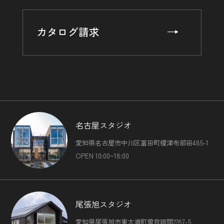
住所，電話番号，銀行口座番号，クレジットカード番号，運
転免許証番号，配達証明付き郵便の到達結果などの情報を利
用する目的
カタログ請求
（4）ユーザーに代金を請求するために，購入された商品名
や数量，利用されたサービスの種類や期間，回数，請求金
額，氏名，住所，銀行口座番号やクレジットカード番号など
の支払に関する情報などを利用する目的
（5）ユーザーが簡便にデータを入力できるようにするため
に，当社に登録されている情報を入力画面に表示させたり，
ユーザーのご指示に基づいて他のサービスなど（提携先が提
供するものも含みます）に転送したりする目的
（6）代金の支払を遅滞したり第三者に損害を発生させたり
名古屋スタジオ
するなど，本サービスの利用規約に違反したユーザーや，不
愛知県名古屋市中川区富田町榎津布部田485-1
正・不当な目的でサービスを利用しようとするユーザーの利
用をお断りするために，利用態様，氏名や住所など個人を特
OPEN 10:00~18:00
定するための情報を利用する目的
（7）ユーザーからのお問い合わせに対応するために，お問
い合わせ内容や代金の請求に関する情報など当社がユーザー
に対してサービスを提供するにあたって必要となる情報や，
尾張旭スタジオ
ユーザーのサービス利用状況，連絡先情報などを利用する目
的
愛知県尾張旭市東大道町曽我廻間2287-5