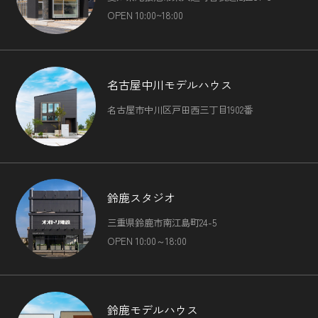
（8）上記の利用目的に付随する目的
OPEN 10:00~18:00
第４条（個人情報の第三者提供）
当社は，次に掲げる場合を除いて，あらかじめユーザーの同
名古屋中川モデルハウス
意を得ることなく，第三者に個人情報を提供することはあり
名古屋市中川区戸田西三丁目1902番
ません。ただし，個人情報保護法その他の法令で認められる
場合を除きます。
（1）法令に基づく場合
（2）人の生命，身体または財産の保護のために必要がある
場合であって，本人の同意を得ることが困難であるとき
（3）公衆衛生の向上または児童の健全な育成の推進のため
鈴鹿スタジオ
に特に必要がある場合であって，本人の同意を得ることが困
三重県鈴鹿市南江島町24-5
難であるとき
（4）国の機関もしくは地方公共団体またはその委託を受け
OPEN 10:00～18:00
た者が法令の定める事務を遂行することに対して協力する必
要がある場合であって，本人の同意を得ることにより当該事
務の遂行に支障を及ぼすおそれがあるとき
（5）予め次の事項を告知あるいは公表をしている場合
鈴鹿モデルハウス
利用目的に第三者への提供を含むこと