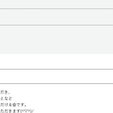
ただき、
ことなど
ただける会です。
だきます(^▽^)/