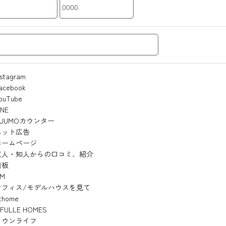
nstagram
acebook
ouTube
INE
SUUMOカウンター
ネット広告
ホームページ
友人・知人からの口コミ、紹介
看板
M
オフィス/モデルハウスを見て
thome
IFULLE HOMES
タウンライフ