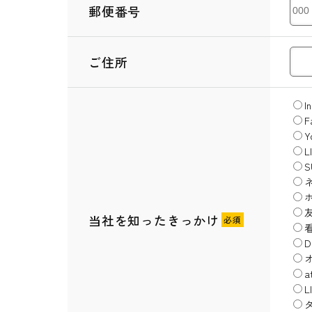
郵便番号
ご住所
I
F
Y
L
当社を知ったきっかけ
D
a
L