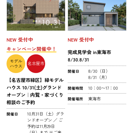
NEW
受付中
NEW
受付中
キャンペーン開催中！
完成見学会 in東海市
8/30.8/31
モデル
名古屋市
ハウス
8/30（日）
開催日
8/31（月）
【名古屋市緑区】緑モデル
ハウス 10/31(土)グランド
10：00〜17：00
開催時間
オープン｜内覧・家づくり
東海市
開催場所
相談のご予約
10月31日（土）グラ
開催日
ンドオープン ／ ご
予約は11月29日
（日）まで ※ご来