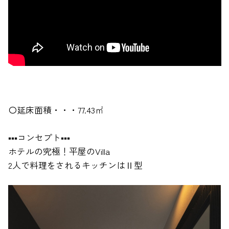
〇延床面積・・・77.43㎡
▪▪▪コンセプト▪▪▪
ホテルの究極！平屋のVilla
2人で料理をされるキッチンはⅡ型