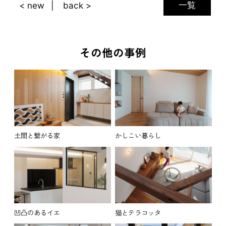
一覧
< new
back >
その他の事例
土間と繋がる家
かしこい暮らし
凹凸のあるイエ
猫とテラコッタ