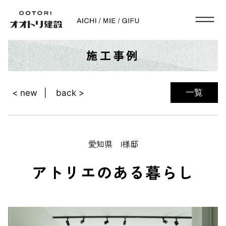
施工事例
一覧
< new
back >
愛知県 I様邸
アトリエのある暮らし