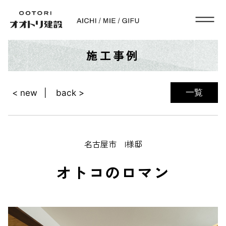
施工事例
一覧
< new
back >
名古屋市 I様邸
オトコのロマン