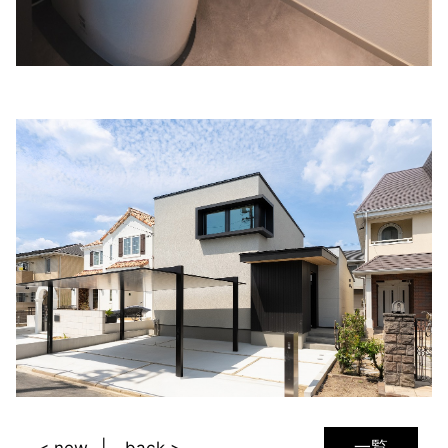
一覧
< new
back >