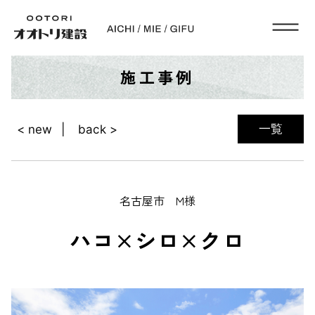
施工事例
一覧
< new
back >
名古屋市 M様
ハコ×シロ×クロ