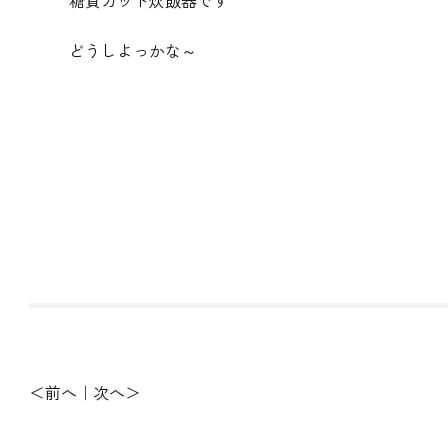
糖質カット炊飯器です
どうしよっかな～
前へ
次へ