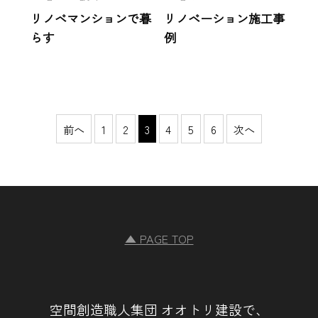
リノベマンションで暮
リノベーション施工事
らす
例
前へ
1
2
3
4
5
6
次へ
▲ PAGE TOP
空間創造職人集団 オオトリ建設で、