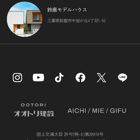
鈴鹿モデルハウス
三重県鈴鹿市中旭が丘4丁目1-50
国土交通大臣 許可(特-8)第29919号