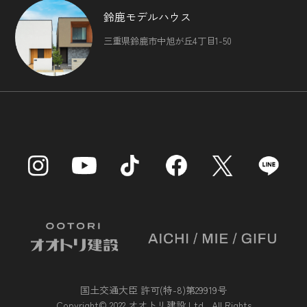
鈴鹿モデルハウス
三重県鈴鹿市中旭が丘4丁目1-50
国土交通大臣 許可(特-8)第29919号
Copyright© 2022 オオトリ建設 Ltd., All Rights