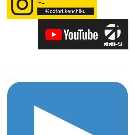
———————————————————————
——