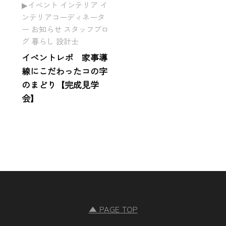
イベント インテリア イ
ンテリアコーディネータ
ー お知らせ スタッフブロ
グ 暮らし 設計士
イベントレポ 家事導
線にこだわったコの字
のまどり【完成見学
会】
▲ PAGE TOP