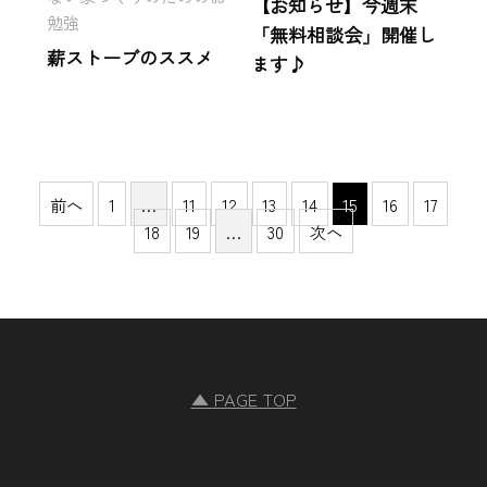
【お知らせ】今週末
勉強
「無料相談会」開催し
薪ストーブのススメ
ます♪
前へ
1
…
11
12
13
14
15
16
17
18
19
…
30
次へ
▲ PAGE TOP